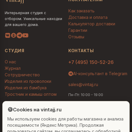
Как заказать
Интерьерная студия с
Доставка и оплата
отбором. Уникальные находки
Калькулятор доставки
для вашего дома.
Гарантии
Отзывы
СТУДИЯ
КОНТАКТЫ
О нас
+7 (495) 150-52-26
Журнал
AI-консультант в Telegram
Сотрудничество
Изделия из проволоки
sales@vintajj.ru
Изделия из бамбука
Тростник и камыш оптом
Пн-Пт: 10:00 - 19:00
Людмила
AI-консультант Vintajj
🍪
Cookies на vintajj.ru
© 2026 Vintajj. Все права защищены.
Мы используем cookies для работы магазина и анализа
Привет! Я Людмила, ваш персональный
Договор оферты
Политика конфиденциальности
консультант по декору. Чем могу помочь?
посещаемости (Яндекс Метрика). Продолжая
Согласие на обработку ПДн
Настройки cookies
пользоваться сайтом, вы соглашаетесь с обработкой