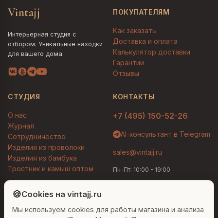
Vintajj
ПОКУПАТЕЛЯМ
Как заказать
Интерьерная студия с
Доставка и оплата
отбором. Уникальные находки
Калькулятор доставки
для вашего дома.
Гарантии
Отзывы
СТУДИЯ
КОНТАКТЫ
О нас
+7 (495) 150-52-26
Журнал
AI-консультант в Telegram
Сотрудничество
Изделия из проволоки
sales@vintajj.ru
Изделия из бамбука
Тростник и камыш оптом
Пн-Пт: 10:00 - 19:00
Людмила
AI-консультант Vintajj
🍪
Cookies на vintajj.ru
© 2026 Vintajj. Все права защищены.
Мы используем cookies для работы магазина и анализа
Привет! Я Людмила, ваш персональный
Договор оферты
Политика конфиденциальности