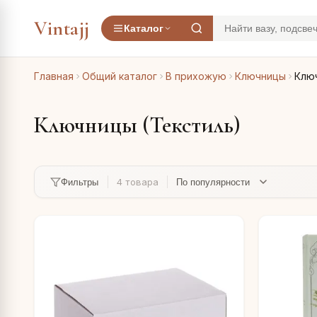
Vintajj
Каталог
Главная
Общий каталог
В прихожую
Ключницы
Ключ
Ключницы (Текстиль)
4 товара
Фильтры
ь
листоун