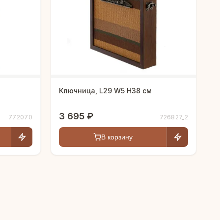
Ключница, L29 W5 H38 см
3 695 ₽
772070
726827_2
В корзину
Людмила
AI-консультант Vintajj