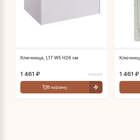
Ключница, L17 W5 H26 см
Ключница
1 461 ₽
1 461 ₽
748686
В корзину