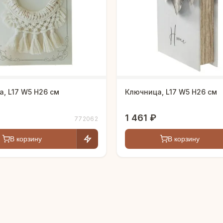
, L17 W5 H26 см
Ключница, L17 W5 H26 см
1 461 ₽
772062
В корзину
В корзину