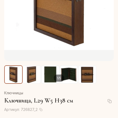
1
/
5
Ключницы
Ключница, L29 W5 H38 см
Артикул:
726827_2