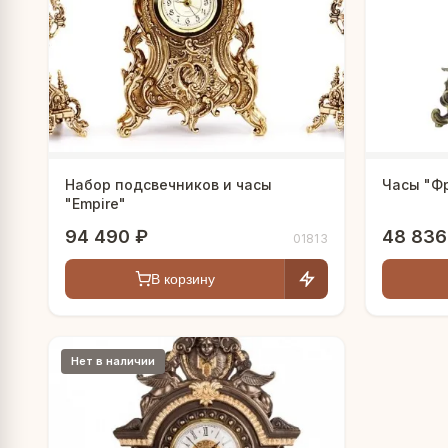
Набор подсвечников и часы
Часы "Ф
"Empire"
94 490 ₽
48 836
01813
В корзину
Нет в наличии