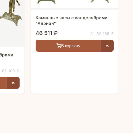
Каминные часы с канделябрами
"Адриан"
46 511 ₽
AL-82-108-B
В корзину
ябрами
L-82-108-C