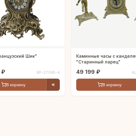
ранцузский Шик"
Каминные часы с кандел
"Старинный ларец"
 ₽
49 199 ₽
BP-27095-A
A
В корзину
В корзину