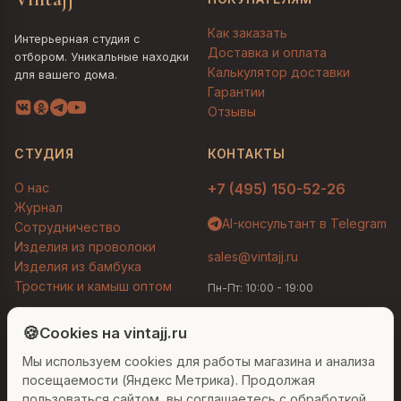
Как заказать
Интерьерная студия с
Доставка и оплата
отбором. Уникальные находки
Калькулятор доставки
для вашего дома.
Гарантии
Отзывы
СТУДИЯ
КОНТАКТЫ
О нас
+7 (495) 150-52-26
Журнал
AI-консультант в Telegram
Сотрудничество
Изделия из проволоки
sales@vintajj.ru
Изделия из бамбука
Тростник и камыш оптом
Пн-Пт: 10:00 - 19:00
Людмила
AI-консультант Vintajj
🍪
Cookies на vintajj.ru
© 2026 Vintajj. Все права защищены.
Мы используем cookies для работы магазина и анализа
Привет! Я Людмила, ваш персональный
Договор оферты
Политика конфиденциальности
консультант по декору. Чем могу помочь?
посещаемости (Яндекс Метрика). Продолжая
Согласие на обработку ПДн
Настройки cookies
пользоваться сайтом, вы соглашаетесь с обработкой