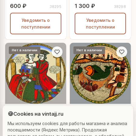
медведь"
600 ₽
1 300 ₽
38295
38298
Уведомить о
Уведомить о
поступлении
поступлении
Нет в наличии
Нет в наличии
Людмила
AI-консультант Vintajj
🍪
Cookies на vintajj.ru
Декоративная
Декоративная
тарелка "Ах черный
тарелка "Рыба-кит"
Мы используем cookies для работы магазина и анализа
Привет! Я Людмила, ваш персональный
глаз"
1 200 ₽
600 ₽
консультант по декору. Чем могу помочь?
посещаемости (Яндекс Метрика). Продолжая
38316
38280