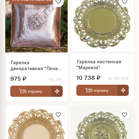
Тарелка настенная
Тарелка
"Маркиза"
декоративная "Печать
Александра Невского"
10 738 ₽
975 ₽
AL-82-209
Т42.041
В корзину
В корзину