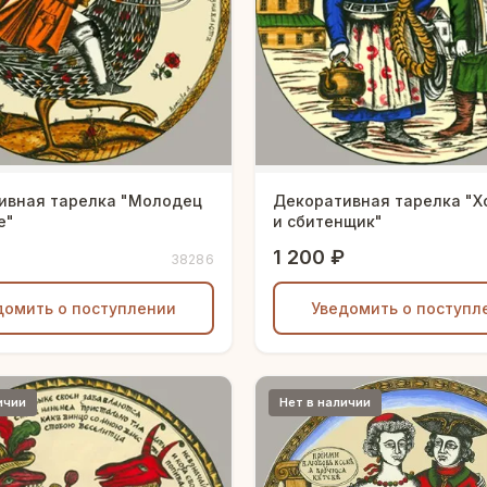
ивная тарелка "Молодец
Декоративная тарелка "
е"
и сбитенщик"
1 200 ₽
38286
домить о поступлении
Уведомить о поступл
ичии
Нет в наличии