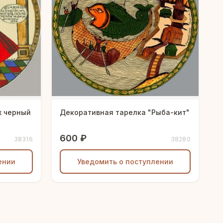
х черный
Декоративная тарелка "Рыба-кит"
600 ₽
38316
38280
ении
Уведомить о поступлении