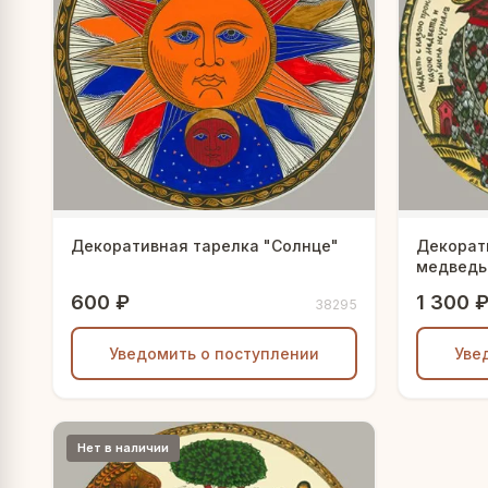
Декоративная тарелка "Солнце"
Декорати
медведь
600 ₽
1 300 
38295
Уведомить о поступлении
Уве
Нет в наличии