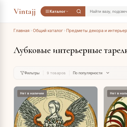
Vintajj
Каталог
Главная
Общий каталог
Предметы декора и интерье
Лубковые интерьерные тарел
9 товаров
Фильтры
Нет в наличии
Нет в нал