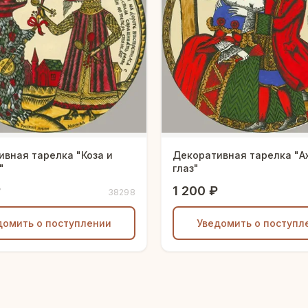
вная тарелка "Коза и
Декоративная тарелка "А
"
глаз"
₽
1 200 ₽
38298
домить о поступлении
Уведомить о поступл