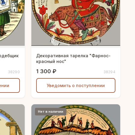
Ходебщик
Декоративная тарелка "Фарнос-
красный нос"
1 300 ₽
38290
38294
ении
Уведомить о поступлении
Нет в наличии