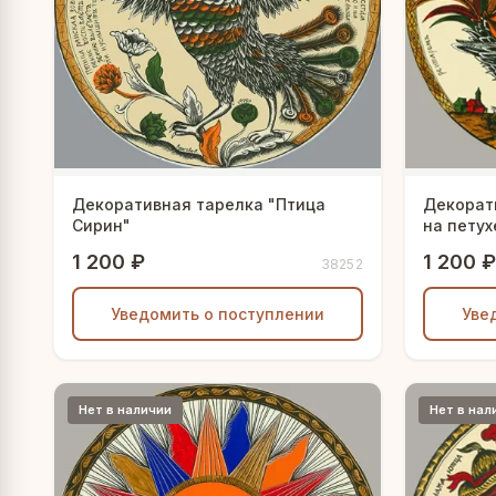
Декоративная тарелка "Птица
Декорат
Сирин"
на петух
1 200 ₽
1 200 ₽
38252
Уведомить о поступлении
Уве
Нет в наличии
Нет в нал