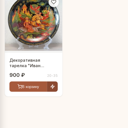
Декоративная
тарелка "Иван
Царевич и Серый
900 ₽
20-35
волк"
В корзину