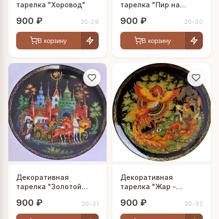
тарелка "Хоровод"
тарелка "Пир на
острове буяне"
900 ₽
900 ₽
20-29
20-30
В корзину
В корзину
Декоративная
Декоративная
тарелка "Золотой
тарелка "Жар -
петушок"
Птица"
900 ₽
900 ₽
20-31
20-32