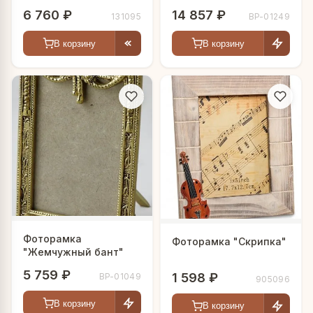
6 760 ₽
14 857 ₽
131095
BP-01249
В корзину
В корзину
Фоторамка
Фоторамка "Скрипка"
"Жемчужный бант"
5 759 ₽
1 598 ₽
BP-01049
905096
В корзину
В корзину