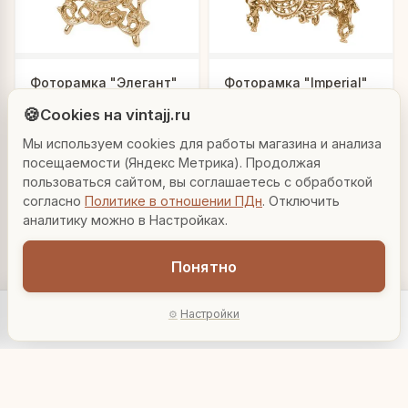
Людмила
Фоторамка "Элегант"
Фоторамка "Imperial"
AI-консультант Vintajj
🍪
Cookies на vintajj.ru
2 360 ₽
12 320 ₽
82.179
00004
Мы используем cookies для работы магазина и анализа
Привет! Я Людмила, ваш персональный
консультант по декору. Чем могу помочь?
посещаемости (Яндекс Метрика). Продолжая
В корзину
В корзину
пользоваться сайтом, вы соглашаетесь с обработкой
согласно
Политике в отношении ПДн
. Отключить
Вазы для гостиной
Подарок до 5000₽
Сочетание металлов
аналитику можно в Настройках.
Понятно
Настройки
Главная
Каталог
Акции
Профиль
AI-подбор