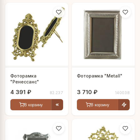
Фоторамка
Фоторамка "Metall"
"Ренессанс"
4 391 ₽
3 710 ₽
82.237
140038
В корзину
В корзину