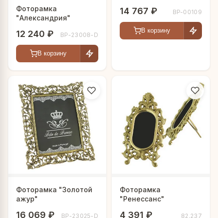
Фоторамка
14 767 ₽
BP-00109
"Александрия"
В корзину
12 240 ₽
BP-23008-D
В корзину
Фоторамка "Золотой
Фоторамка
ажур"
"Ренессанс"
16 069 ₽
4 391 ₽
BP-23025-D
82.237