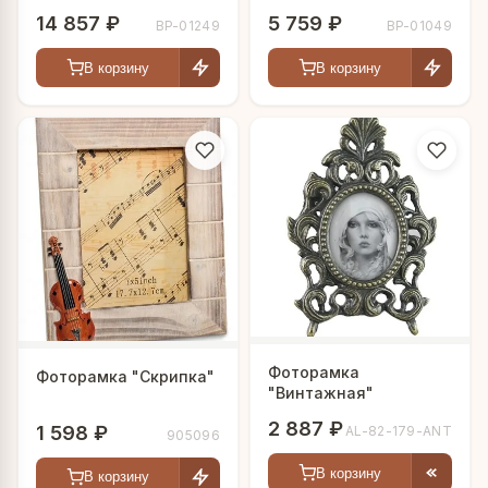
14 857 ₽
5 759 ₽
BP-01249
BP-01049
В корзину
В корзину
Фоторамка
Фоторамка "Скрипка"
"Винтажная"
2 887 ₽
1 598 ₽
AL-82-179-ANT
905096
В корзину
В корзину