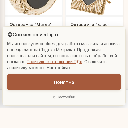
Людмила
Фоторамка "Магда"
Фоторамка "Блеск
золота"
AI-консультант Vintajj
🍪
Cookies на vintajj.ru
3 520 ₽
4 350 ₽
00022
00028
Мы используем cookies для работы магазина и анализа
Привет! Я Людмила, ваш персональный
консультант по декору. Чем могу помочь?
посещаемости (Яндекс Метрика). Продолжая
В корзину
В корзину
пользоваться сайтом, вы соглашаетесь с обработкой
согласно
Политике в отношении ПДн
. Отключить
Вазы для гостиной
Подарок до 5000₽
Сочетание металлов
аналитику можно в Настройках.
Понятно
Настройки
Главная
Каталог
Акции
Профиль
AI-подбор