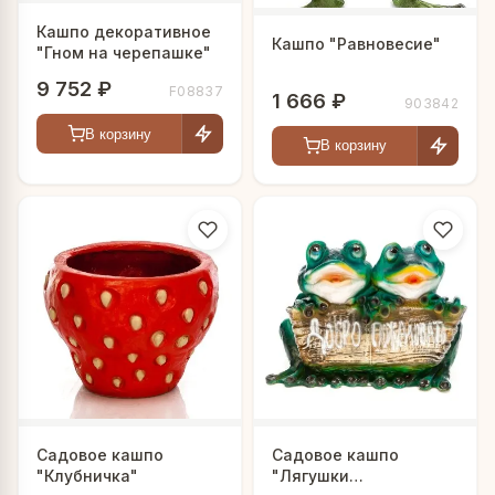
Кашпо декоративное
Кашпо "Равновесие"
"Гном на черепашке"
9 752 ₽
F08837
1 666 ₽
903842
В корзину
В корзину
Садовое кашпо
Садовое кашпо
"Клубничка"
"Лягушки