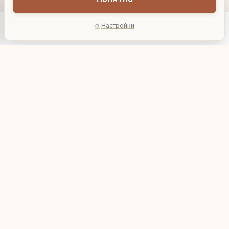
Настройки
Главная
Каталог
Акции
Профиль
AI-подбор
Садовое кашпо
Садовая клумба
"Лебедь на пруду"
"Каменный декор"
8 096 ₽
14 950 ₽
F07462
U07716
В корзину
В корзину