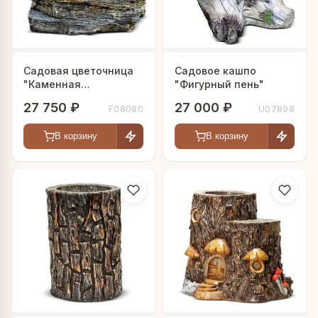
Садовая цветочница
Садовое кашпо
"Каменная
"Фигурный пень"
композиция"
27 750 ₽
27 000 ₽
F08080
U07898
В корзину
В корзину