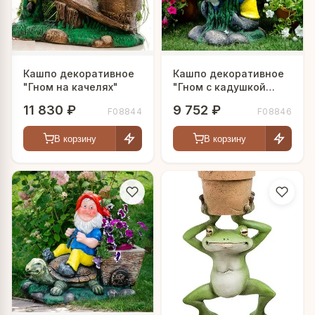
Кашпо декоративное
Кашпо декоративное
"Гном на качелях"
"Гном с кадушкой
цветов"
11 830 ₽
9 752 ₽
F08844
F08846
В корзину
В корзину