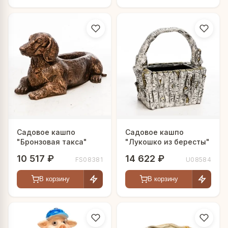
Садовое кашпо
Садовое кашпо
"Бронзовая такса"
"Лукошко из бересты"
10 517 ₽
14 622 ₽
FS08381
U08584
В корзину
В корзину