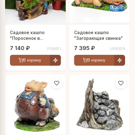
Садовое кашпо
Садовое кашпо
"Поросенок в
"Загорающая свинка"
комбинезоне"
7 140 ₽
7 395 ₽
F08451
U08359
В корзину
В корзину