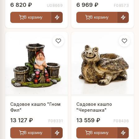
приглашают"
6 820 ₽
6 969 ₽
U08669
F08573
В корзину
В корзину
Садовое кашпо "Гном
Садовое кашпо
Фил"
"Черепашка"
13 127 ₽
13 559 ₽
F08331
F08436
В корзину
В корзину