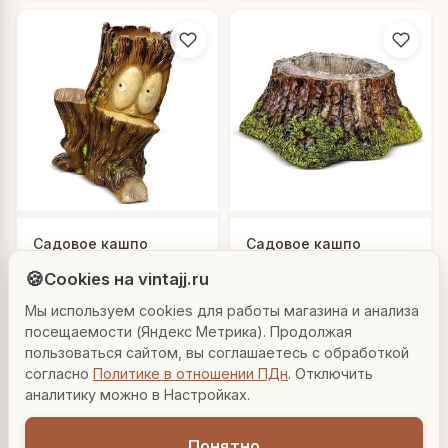
Людмила
Садовое кашпо
Садовое кашпо
AI-консультант Vintajj
"Лесное эхо"
"Реликтовый пень"
🍪
Cookies на vintajj.ru
12 133 ₽
14 950 ₽
F07184
F02013
Мы используем cookies для работы магазина и анализа
Привет! Я Людмила, ваш персональный
консультант по декору. Чем могу помочь?
посещаемости (Яндекс Метрика). Продолжая
В корзину
В корзину
пользоваться сайтом, вы соглашаетесь с обработкой
согласно
Политике в отношении ПДн
. Отключить
Вазы для гостиной
Подарок до 5000₽
Сочетание металлов
аналитику можно в Настройках.
Понятно