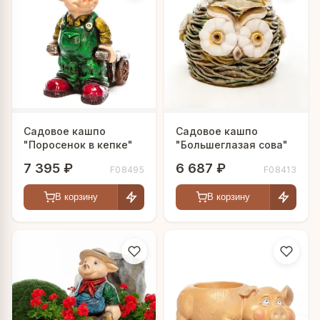
Садовое кашпо
Садовое кашпо
"Поросенок в кепке"
"Большеглазая сова"
7 395 ₽
6 687 ₽
F08495
F08413
В корзину
В корзину