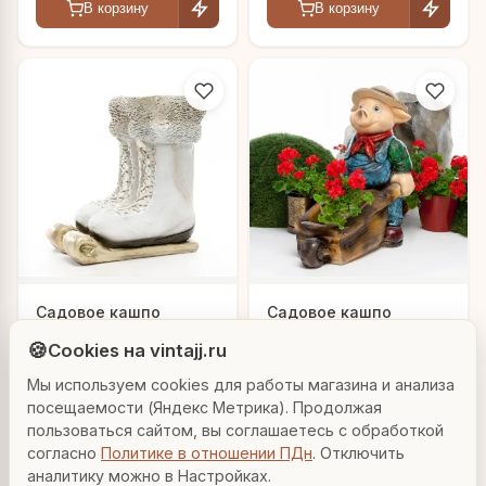
В корзину
В корзину
Людмила
Садовое кашпо
Садовое кашпо
AI-консультант Vintajj
"Фигурные коньки"
"Поросенок в
🍪
Cookies на vintajj.ru
комбинезоне"
6 866 ₽
7 140 ₽
F08424
F08451
Мы используем cookies для работы магазина и анализа
Привет! Я Людмила, ваш персональный
консультант по декору. Чем могу помочь?
посещаемости (Яндекс Метрика). Продолжая
В корзину
В корзину
пользоваться сайтом, вы соглашаетесь с обработкой
согласно
Политике в отношении ПДн
. Отключить
Вазы для гостиной
Подарок до 5000₽
Сочетание металлов
аналитику можно в Настройках.