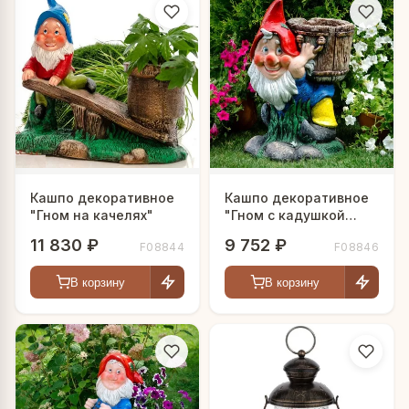
Кашпо декоративное
Кашпо декоративное
"Гном на качелях"
"Гном с кадушкой
цветов"
11 830 ₽
9 752 ₽
F08844
F08846
В корзину
В корзину