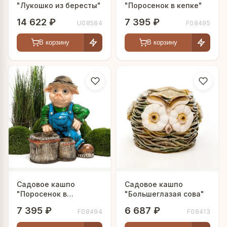
"Лукошко из бересты"
"Поросенок в кепке"
14 622 ₽
7 395 ₽
U08584
F08495
В корзину
В корзину
Садовое кашпо
Садовое кашпо
"Поросенок в
"Большеглазая сова"
панамке"
7 395 ₽
6 687 ₽
F08494
F08413