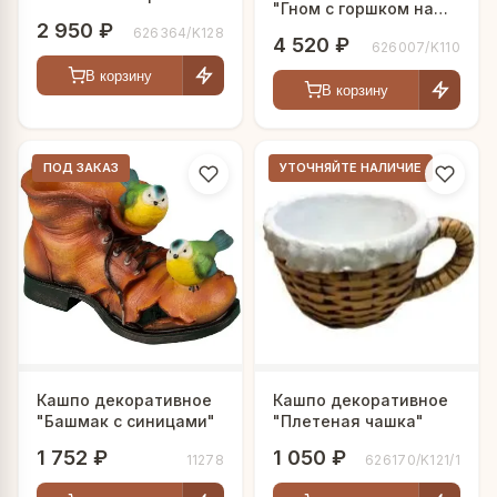
"Гном с горшком на
2 950 ₽
голове"
626364/K128
4 520 ₽
626007/K110
В корзину
В корзину
ПОД ЗАКАЗ
УТОЧНЯЙТЕ НАЛИЧИЕ
Кашпо декоративное
Кашпо декоративное
"Башмак с синицами"
"Плетеная чашка"
1 752 ₽
1 050 ₽
11278
626170/K121/1