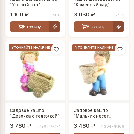
"Уютный сад"
"Каменный сад"
1 100 ₽
3 030 ₽
12418
12416
В корзину
В корзину
УТОЧНЯЙТЕ НАЛИЧИЕ
УТОЧНЯЙТЕ НАЛИЧИЕ
Садовое кашпо
Садовое кашпо
"Девочка с тележкой"
"Мальчик несет
корзинку"
3 760 ₽
3 460 ₽
713974/K171
713947/K166