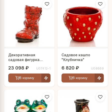
Декоративная
Садовое кашпо
садовая фигурка
"Клубничка"
"Красный сапожок"
23 098 ₽
6 820 ₽
U07412-1
U08669
В корзину
В корзину