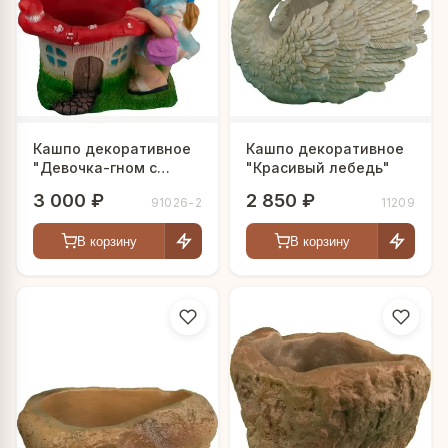
идеальное решение для ваших цветов и растений.
Кашпо декоративное
Кашпо декоративное
"Девочка-гном с
"Красивый лебедь"
грибом"
3 000 ₽
2 850 ₽
91026-2
11209
В корзину
В корзину