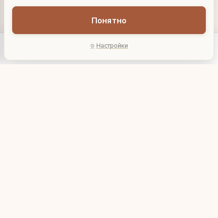
Понятно
Настройки
Главная
Каталог
Акции
Профиль
AI-подбор
Садовое кашпо
Садовое кашпо
"Загорающая свинка"
"Турист"
7 395 ₽
14 226 ₽
U08359
U08362
В корзину
В корзину