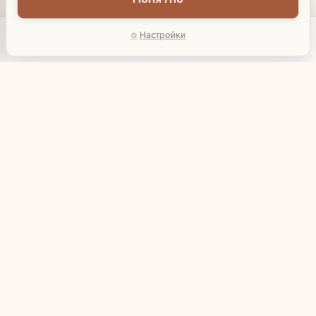
Настройки
Главная
Каталог
Акции
Профиль
AI-подбор
Садовое кашпо
Садовое кашпо под
"Сосновый пень"
лавку "Волшебный
домик"
13 794 ₽
21 436 ₽
U07939
U07910
В корзину
В корзину