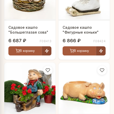
Садовое кашпо
Садовое кашпо
"Большеглазая сова"
"Фигурные коньки"
6 687 ₽
6 866 ₽
F08413
F08424
В корзину
В корзину