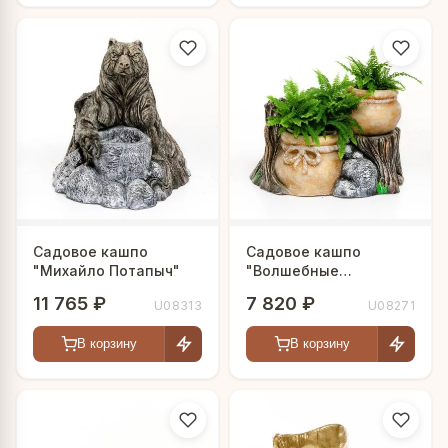
Садовое кашпо
Садовое кашпо
"Михайло Потапыч"
"Волшебные
горшочки"
11 765 ₽
7 820 ₽
U08313
U08271
В корзину
В корзину