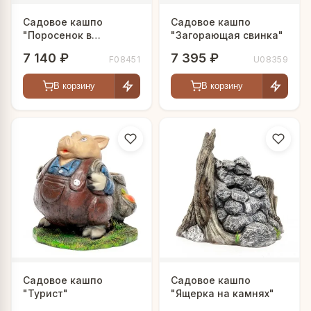
Садовое кашпо
Садовое кашпо
"Поросенок в
"Загорающая свинка"
комбинезоне"
7 140 ₽
7 395 ₽
F08451
U08359
В корзину
В корзину
Садовое кашпо
Садовое кашпо
"Турист"
"Ящерка на камнях"