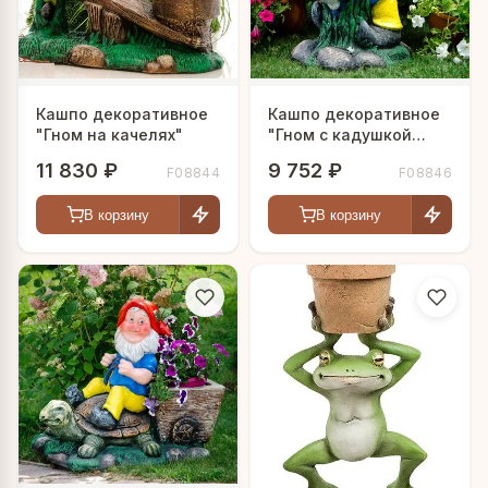
Кашпо декоративное
Кашпо декоративное
"Гном на качелях"
"Гном с кадушкой
цветов"
11 830 ₽
9 752 ₽
F08844
F08846
В корзину
В корзину