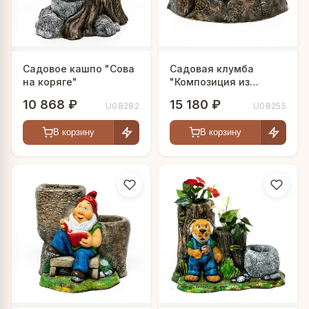
Садовое кашпо "Сова
Садовая клумба
на коряге"
"Композиция из
камня"
10 868 ₽
15 180 ₽
U08282
U08255
В корзину
В корзину