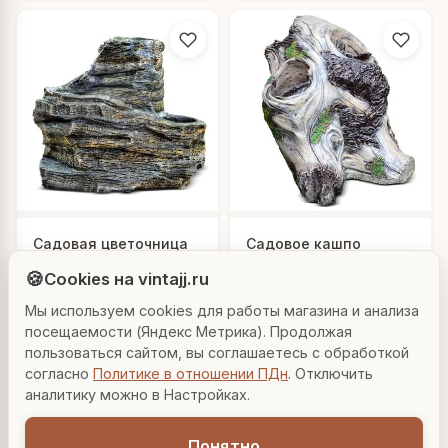
Людмила
Садовая цветочница
Садовое кашпо
AI-консультант Vintajj
"Каменная
"Фигурный пень"
🍪
Cookies на vintajj.ru
композиция"
27 750 ₽
27 000 ₽
F08080
U07898
Мы используем cookies для работы магазина и анализа
Привет! Я Людмила, ваш персональный
консультант по декору. Чем могу помочь?
посещаемости (Яндекс Метрика). Продолжая
В корзину
В корзину
пользоваться сайтом, вы соглашаетесь с обработкой
согласно
Политике в отношении ПДн
. Отключить
Вазы для гостиной
Подарок до 5000₽
Сочетание металлов
аналитику можно в Настройках.
Понятно