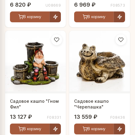
приглашают"
6 820 ₽
6 969 ₽
U08669
F08573
В корзину
В корзину
Садовое кашпо "Гном
Садовое кашпо
Фил"
"Черепашка"
13 127 ₽
13 559 ₽
F08331
F08436
В корзину
В корзину