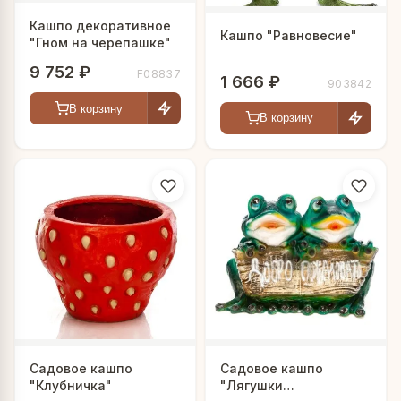
Кашпо декоративное
Кашпо "Равновесие"
"Гном на черепашке"
9 752 ₽
F08837
1 666 ₽
903842
В корзину
В корзину
Садовое кашпо
Садовое кашпо
"Клубничка"
"Лягушки