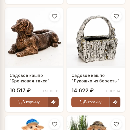
Садовое кашпо
Садовое кашпо
"Бронзовая такса"
"Лукошко из бересты"
10 517 ₽
14 622 ₽
FS08381
U08584
В корзину
В корзину