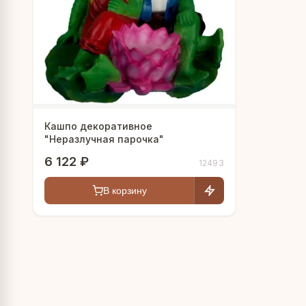
Кашпо декоративное
"Неразлучная парочка"
6 122 ₽
12493
В корзину