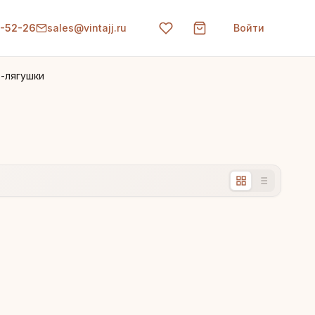
0-52-26
sales@vintajj.ru
Войти
 -лягушки