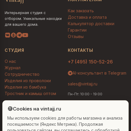
Как заказать
Интерьерная студия с
Доставка и оплата
отбором. Уникальные находки
Калькулятор доставки
для вашего дома.
Гарантии
Отзывы
СТУДИЯ
КОНТАКТЫ
О нас
+7 (495) 150-52-26
Журнал
AI-консультант в Telegram
Сотрудничество
Изделия из проволоки
sales@vintajj.ru
Изделия из бамбука
Тростник и камыш оптом
Пн-Пт: 10:00 - 19:00
Людмила
AI-консультант Vintajj
🍪
Cookies на vintajj.ru
© 2026 Vintajj. Все права защищены.
Мы используем cookies для работы магазина и анализа
Привет! Я Людмила, ваш персональный
Договор оферты
Политика конфиденциальности
консультант по декору. Чем могу помочь?
посещаемости (Яндекс Метрика). Продолжая
Согласие на обработку ПДн
Настройки cookies
пользоваться сайтом, вы соглашаетесь с обработкой