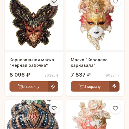
Карнавальная маска
Маска "Королева
"Черная бабочка"
карнавала"
8 096 ₽
7 837 ₽
902954
902247
В корзину
В корзину