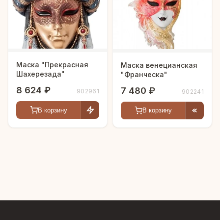
Маска "Прекрасная
Маска венецианская
Шахерезада"
"Франческа"
8 624 ₽
7 480 ₽
902961
902241
В корзину
В корзину