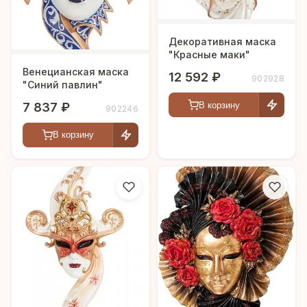
Декоративная маска
"Красные маки"
Венецианская маска
12 592 ₽
902928
"Синий павлин"
7 837 ₽
В корзину
902246
В корзину