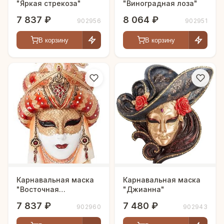
"Яркая стрекоза"
"Виноградная лоза"
7 837 ₽
8 064 ₽
902956
902951
В корзину
В корзину
Карнавальная маска
Карнавальная маска
"Восточная
"Джианна"
красавица"
7 837 ₽
7 480 ₽
902960
902943