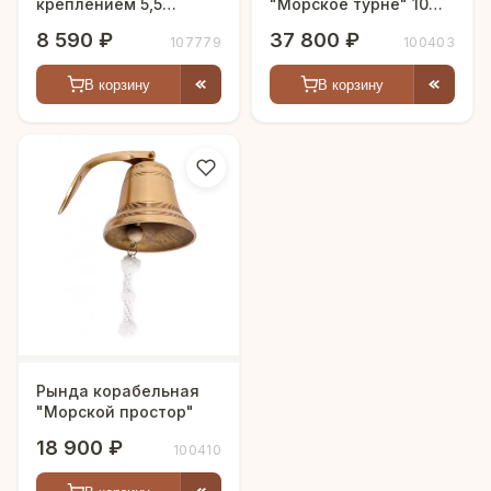
креплением 5,5
"Морское турне" 10
дюйма
дюймов
8 590 ₽
37 800 ₽
107779
100403
В корзину
В корзину
Рында корабельная
"Морской простор"
18 900 ₽
100410