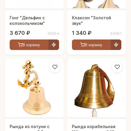
Гонг "Дельфин с
Клаксон "Золотой
колокольчиком"
звук"
3 670 ₽
1 340 ₽
59054
94981
В корзину
В корзину
Рында из латуни с
Рында корабельная