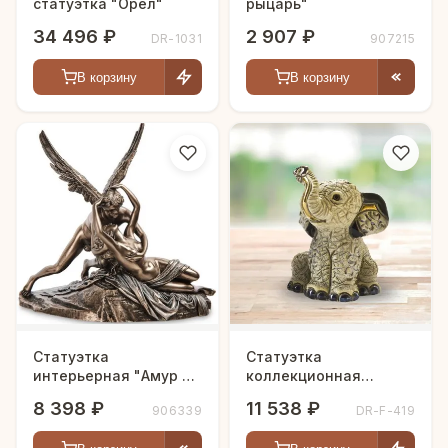
статуэтка "Орел"
рыцарь"
34 496 ₽
2 907 ₽
DR-1031
907215
В корзину
В корзину
Статуэтка
Статуэтка
интерьерная "Амур и
коллекционная
Психея"
"Слоненок Азиатский"
8 398 ₽
11 538 ₽
906339
DR-F-419