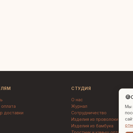
ЕЛЯМ
СТУДИЯ
🍪
C
ть
О нас
 оплата
Журнал
Мы 
пос
р доставки
Сотрудничество
сай
Изделия из проволоки
отн
Изделия из бамбука
Тростник и камыш оптом