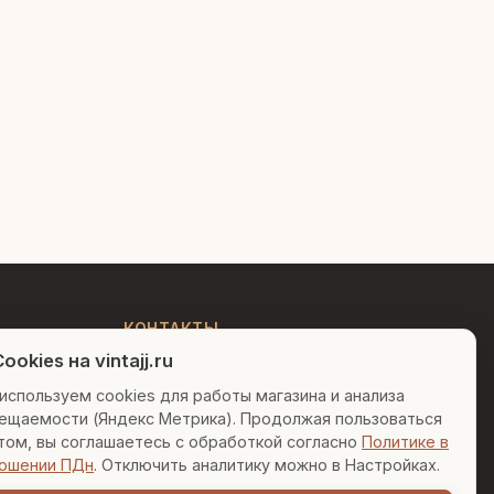
Людмила
AI-консультант Vintajj
Привет! Я Людмила, ваш
персональный консультант по
декору. Чем могу помочь?
КОНТАКТЫ
ookies на vintajj.ru
+7 (495) 150-52-26
Вазы для гостиной
Подарок до 5000₽
используем cookies для работы магазина и анализа
AI-консультант в Telegram
ещаемости (Яндекс Метрика). Продолжая пользоваться
sales@vintajj.ru
Сочетание металлов
том, вы соглашаетесь с обработкой согласно
Политике в
Пн-Пт: 10:00 - 19:00
ошении ПДн
. Отключить аналитику можно в Настройках.