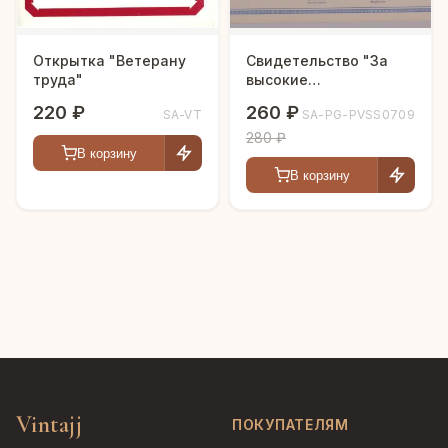
Открытка "Ветерану
Свидетельство "За
труда"
высокие
производственные
220 ₽
260 ₽
SA-VT
SA-PG-PVSS0709
показатели"
280 ₽
В корзину
В корзину
Vintajj
ПОКУПАТЕЛЯМ