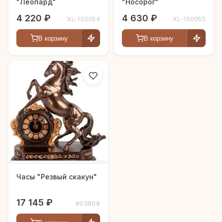
"Леопард"
"Носорог"
4 220 ₽
4 630 ₽
XL-130054
XL-130055
В корзину
В корзину
Часы "Резвый скакун"
17 145 ₽
903808