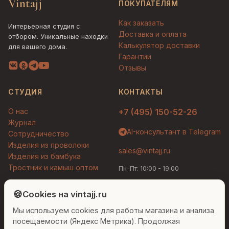
Vintajj
ПОКУПАТЕЛЯМ
Как заказать
Интерьерная студия с
Доставка и оплата
отбором. Уникальные находки
Калькулятор доставки
для вашего дома.
Гарантии
Отзывы
СТУДИЯ
КОНТАКТЫ
О нас
+7 (495) 150-52-26
Журнал
AI-консультант в Telegram
Сотрудничество
Изделия из проволоки
sales@vintajj.ru
Изделия из бамбука
Тростник и камыш оптом
Пн-Пт: 10:00 - 19:00
Людмила
AI-консультант Vintajj
🍪
Cookies на vintajj.ru
© 2026 Vintajj. Все права защищены.
Мы используем cookies для работы магазина и анализа
Привет! Я Людмила, ваш персональный
Договор оферты
Политика конфиденциальности
консультант по декору. Чем могу помочь?
посещаемости (Яндекс Метрика). Продолжая
Согласие на обработку ПДн
Настройки cookies