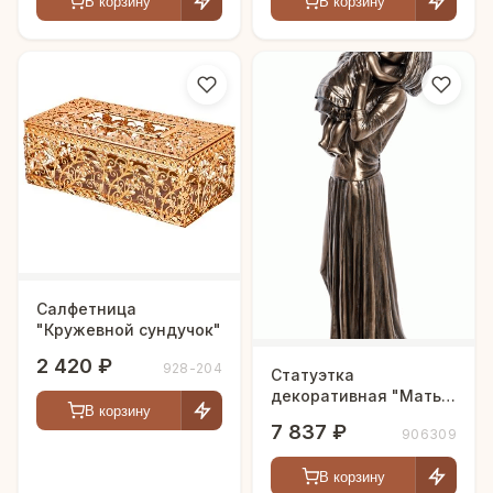
В корзину
В корзину
Салфетница
"Кружевной сундучок"
2 420 ₽
928-204
Статуэтка
декоративная "Мать с
В корзину
дочкой"
7 837 ₽
906309
В корзину