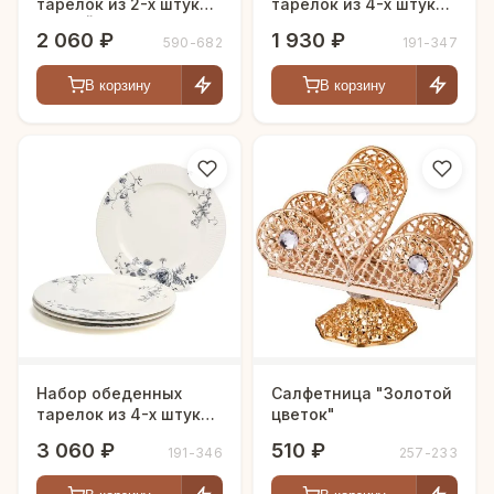
тарелок из 2-х штук
тарелок из 4-х штук
"КОРЕЙСКАЯ РОЗА"
"BLUE GARDEN" 20 см.
2 060 ₽
1 930 ₽
590-682
191-347
20,5 см.
В корзину
В корзину
Набор обеденных
Салфетница "Золотой
тарелок из 4-х штук
цветок"
"BLUE GARDEN" 27 см.
3 060 ₽
510 ₽
191-346
257-233