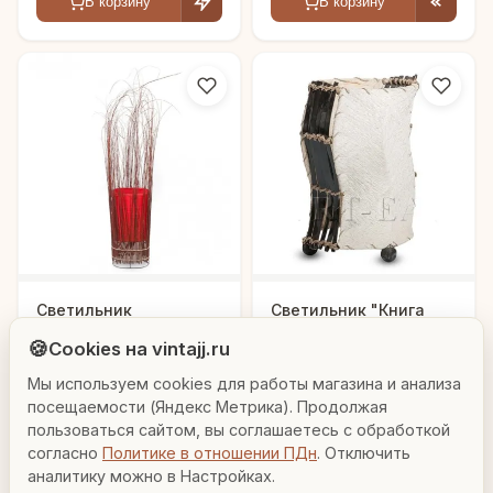
В корзину
В корзину
Людмила
Светильник
Светильник "Книга
"Воспоминания"
воспоминаний"
AI-консультант Vintajj
🍪
Cookies на vintajj.ru
2 280 ₽
837 ₽
50866A
50004
Мы используем cookies для работы магазина и анализа
Привет! Я Людмила, ваш персональный
консультант по декору. Чем могу помочь?
посещаемости (Яндекс Метрика). Продолжая
В корзину
В корзину
пользоваться сайтом, вы соглашаетесь с обработкой
согласно
Политике в отношении ПДн
. Отключить
Вазы для гостиной
Подарок до 5000₽
Сочетание металлов
аналитику можно в Настройках.