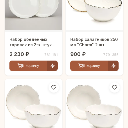
Набор обеденных
Набор салатников 250
тарелок из 2-х штук
мл "Charm" 2 шт
"PEARL" 25,5 см.
2 230 ₽
900 ₽
761-181
779-355
В корзину
В корзину