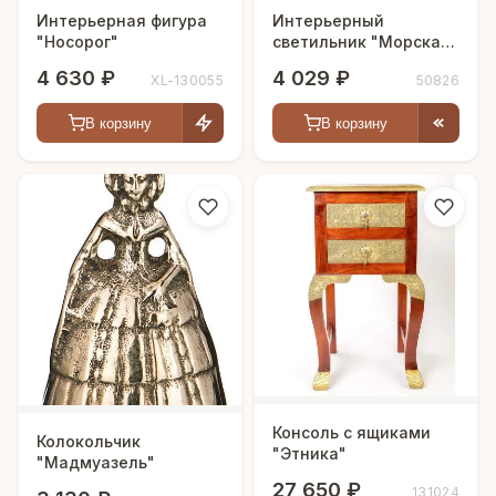
Интерьерная фигура
Интерьерный
"Носорог"
светильник "Морская
ракушка"
4 630 ₽
4 029 ₽
XL-130055
50826
В корзину
В корзину
Консоль с ящиками
Колокольчик
"Этника"
"Мадмуазель"
27 650 ₽
131024