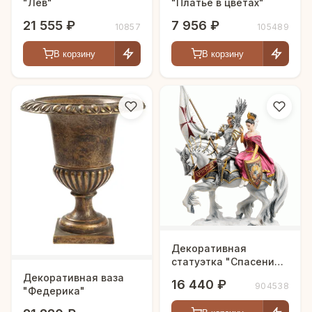
"Лев"
"Платье в цветах"
21 555 ₽
7 956 ₽
10857
105489
В корзину
В корзину
Декоративная
статуэтка "Спасение
Дамы сердца"
Декоративная ваза
16 440 ₽
904538
"Федерика"