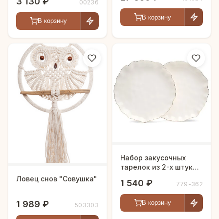
3 130 ₽
00236
В корзину
В корзину
Набор закусочных
тарелок из 2-х штук
"Charm" 20см.
Ловец снов "Совушка"
1 540 ₽
779-362
1 989 ₽
В корзину
503303