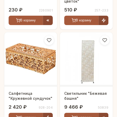
цветок"
230 ₽
510 ₽
2260901
257-233
В корзину
В корзину
Салфетница
Светильник "Бежевая
"Кружевной сундучок"
башня"
2 420 ₽
9 466 ₽
928-204
50839