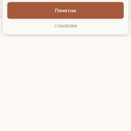
Понятно
Настройки
Главная
Каталог
Акции
Профиль
AI-подбор
Светильник "Комета"
Светильник
"Перламутровый
цилиндр"
3 030 ₽
5 620 ₽
501135A
50846A
В корзину
В корзину