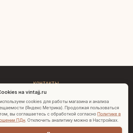
Людмила
AI-консультант Vintajj
Привет! Я Людмила, ваш
персональный консультант по
декору. Чем могу помочь?
КОНТАКТЫ
ookies на vintajj.ru
+7 (495) 150-52-26
Вазы для гостиной
Подарок до 5000₽
используем cookies для работы магазина и анализа
AI-консультант в Telegram
ещаемости (Яндекс Метрика). Продолжая пользоваться
sales@vintajj.ru
Сочетание металлов
том, вы соглашаетесь с обработкой согласно
Политике в
Пн-Пт: 10:00 - 19:00
ошении ПДн
. Отключить аналитику можно в Настройках.