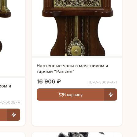
Настенные часы с маятником и
гирями "Parizen"
16 906 ₽
HL-C-3009-A-1
ком и
В корзину
-C-5008-A