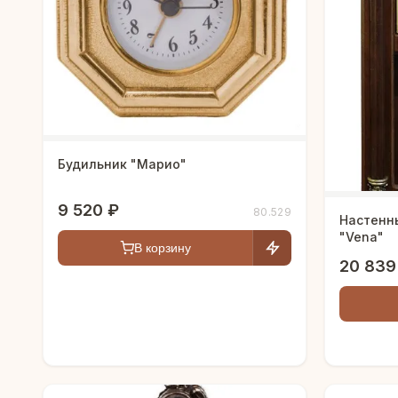
Будильник "Марио"
9 520 ₽
80.529
Настенн
"Vena"
В корзину
20 839