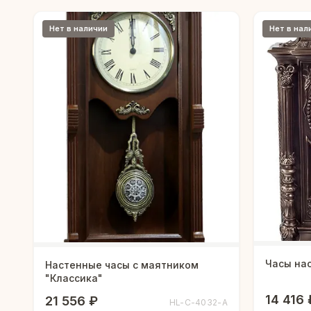
Нет в наличии
Нет в нал
Часы на
Настенные часы с маятником
"Классика"
14 416 
21 556 ₽
HL-C-4032-A