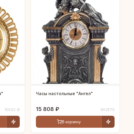
я"
Часы настольные "Ангел"
15 808 ₽
15002-В
902575
В корзину