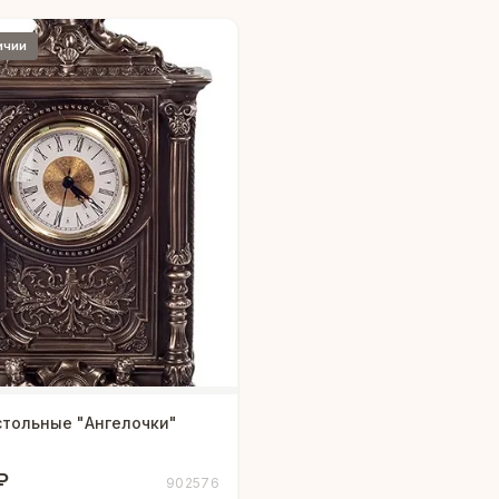
ичии
стольные "Ангелочки"
₽
902576