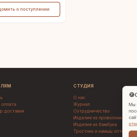
домить о поступлении
ЕЛЯМ
СТУДИЯ
🍪
C
ть
О нас
 оплата
Журнал
Мы 
р доставки
Сотрудничество
пос
сай
Изделия из проволоки
отн
Изделия из бамбука
Тростник и камыш оптом