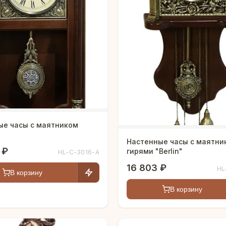
ые часы с маятником
Настенные часы с маятни
 ₽
гирями "Berlin"
HL-C-3016-A
16 803 ₽
HL
В корзину
В корзину