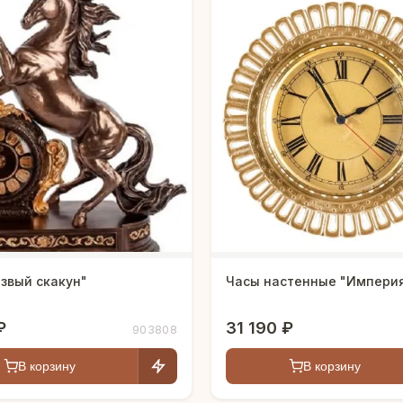
звый скакун"
Часы настенные "Импери
₽
31 190 ₽
903808
В корзину
В корзину