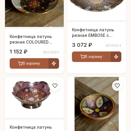
Конфетница латунь
резная EMBOSE с
Конфетница латунь
чернением
резная COLOURED
3 072 ₽
8919454
MINAR цветная эмаль
1 152 ₽
8626592
h-13 см
В корзину
В корзину
Конфетница латунь