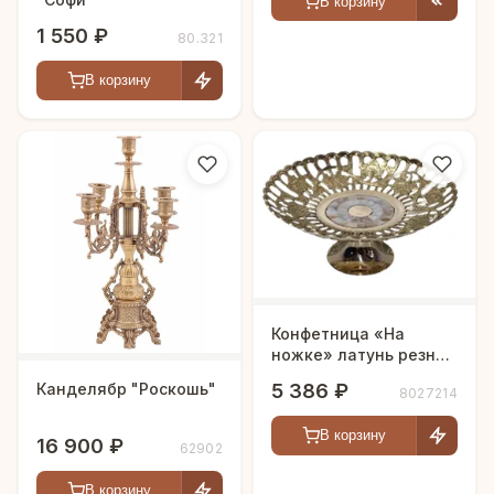
В корзину
1 550 ₽
80.321
В корзину
Конфетница «На
ножке» латунь резная
полированная h-23 см
5 386 ₽
Канделябр "Роскошь"
8027214
В корзину
16 900 ₽
62902
В корзину