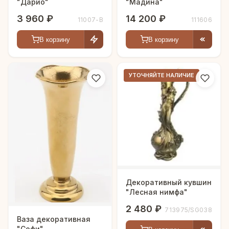
"Дарио"
"Мадина"
3 960 ₽
14 200 ₽
11007-В
111606
В корзину
В корзину
УТОЧНЯЙТЕ НАЛИЧИЕ
Декоративный кувшин
"Лесная нимфа"
2 480 ₽
713975/SG038
Ваза декоративная
"Софи"