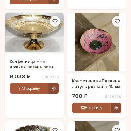
Конфетница «На
ножке» латунь резная
полированная h-27 см
9 038 ₽
8809720
Конфетница «Павлин»
латунь резная h-10 см
В корзину
700 ₽
8426620
В корзину