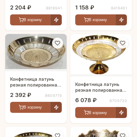
h-12 см
2 204 ₽
1 158 ₽
8819941
8419461
В корзину
В корзину
Конфетница латунь
Конфетница латунь
резная полированная
резная полированная
h-14 см
2 392 ₽
8809719
h-23 см
6 078 ₽
8709720
В корзину
В корзину