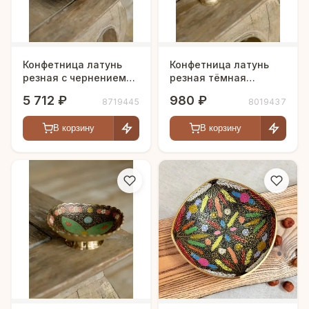
Конфетница латунь
Конфетница латунь
резная с чернением
резная тёмная
h-25 см
цветная эмаль h-11 см
5 712 ₽
980 ₽
8719445
8019437
В корзину
В корзину