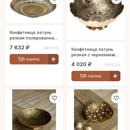
Конфетница латунь
резная полированная
h-27 см
7 632 ₽
8819715
Конфетница латунь
резная с чернением
В корзину
h-20 см
4 020 ₽
8126744
В корзину