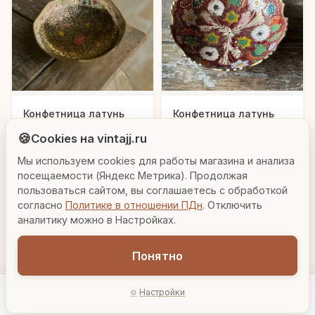
Людмила
Конфетница латунь
Конфетница латунь
резная цветная эмаль
резная цветная эмаль
AI-консультант Vintajj
🍪
Cookies на vintajj.ru
1 448 ₽
1 310 ₽
8719605
8819447
Мы используем cookies для работы магазина и анализа
Привет! Я Людмила, ваш персональный
консультант по декору. Чем могу помочь?
посещаемости (Яндекс Метрика). Продолжая
В корзину
В корзину
пользоваться сайтом, вы соглашаетесь с обработкой
согласно
Политике в отношении ПДн
. Отключить
Вазы для гостиной
Подарок до 5000₽
Сочетание металлов
аналитику можно в Настройках.
Понятно
Настройки
Главная
Каталог
Акции
Профиль
AI-подбор