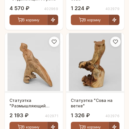
4 570 ₽
1 224 ₽
402969
402979
В корзину
В корзину
Статуэтка
Статуэтка "Сова на
"Размышляющий
ветке"
Хамелеон"
2 193 ₽
1 326 ₽
402971
402976
В корзину
В корзину