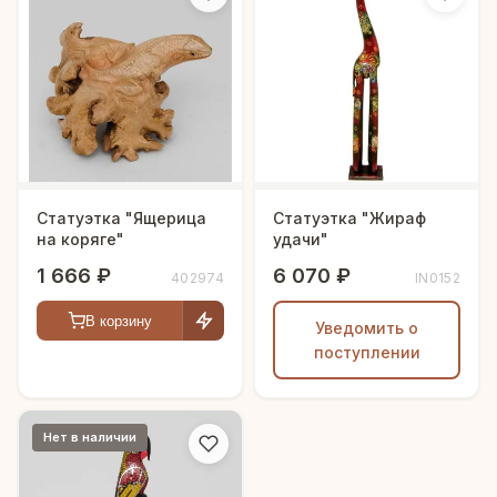
Статуэтка "Ящерица
Статуэтка "Жираф
на коряге"
удачи"
1 666 ₽
6 070 ₽
402974
IN0152
В корзину
Уведомить о
поступлении
Нет в наличии