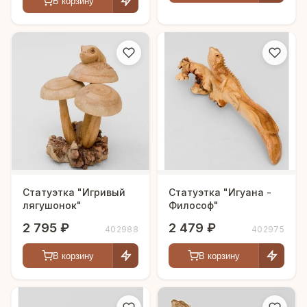
В корзину
Статуэтка "Игривый
Статуэтка "Игуана -
лягушонок"
Философ"
2 795 ₽
2 479 ₽
402988
402975
В корзину
В корзину