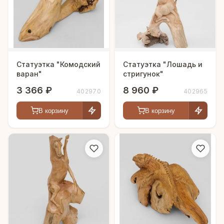
Статуэтка "Комодский
Статуэтка "Лошадь и
варан"
стригунок"
3 366 ₽
8 960 ₽
402970
402965
В корзину
В корзину