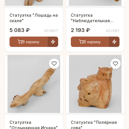
Статуэтка "Лошадь на
Статуэтка
скале"
"Наблюдательная
игуана"
5 083 ₽
2 193 ₽
402967
402982
В корзину
В корзину
Статуэтка
Статуэтка "Полярная
"Отдыхающая Игуана"
сова"