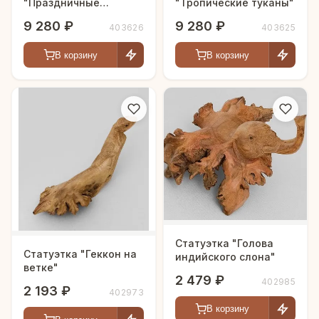
"Праздничные
"Тропические туканы"
Какаду"
9 280 ₽
9 280 ₽
403626
403625
В корзину
В корзину
Статуэтка "Голова
Статуэтка "Геккон на
индийского слона"
ветке"
2 479 ₽
402985
2 193 ₽
402973
В корзину