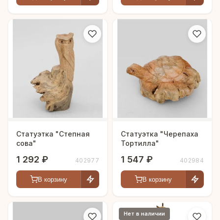
Статуэтка "Степная
Статуэтка "Черепаха
сова"
Тортилла"
1 292 ₽
1 547 ₽
402977
402984
В корзину
В корзину
Нет в наличии