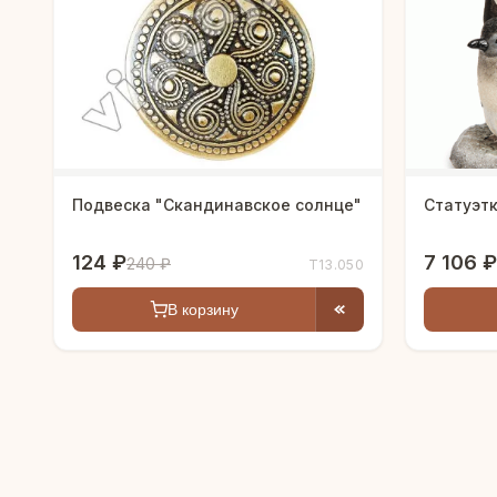
Подвеска "Скандинавское солнце"
Статуэт
124 ₽
7 106 ₽
240 ₽
Т13.050
В корзину