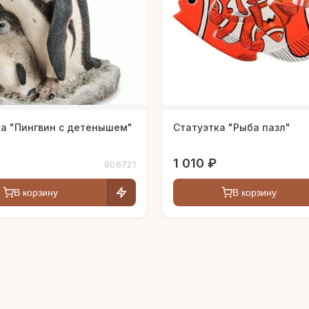
ка "Пингвин с детенышем"
Статуэтка "Рыба пазл"
1 010 ₽
906721
В корзину
В корзину