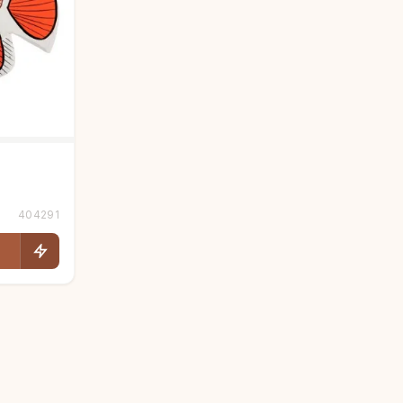
404291
Людмила
AI-консультант Vintajj