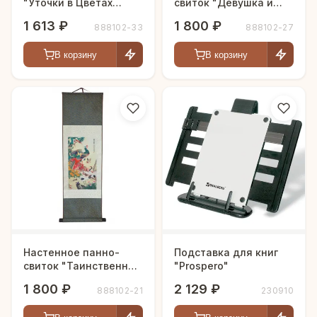
"Уточки в Цветах
свиток "Девушка и
Лотоса"
Птица Феникс"
1 613 ₽
1 800 ₽
888102-33
888102-27
В корзину
В корзину
Настенное панно-
Подставка для книг
свиток "Таинственная
"Prospero"
Жар-птица"
1 800 ₽
2 129 ₽
888102-21
230910