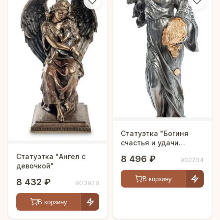
Статуэтка "Богиня
счастья и удачи
Фортуна"
Статуэтка "Ангел с
8 496 ₽
902234
девочкой"
В корзину
8 432 ₽
903928
В корзину