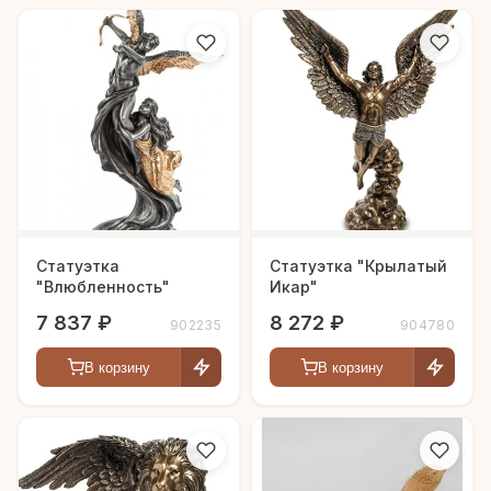
Статуэтка
Статуэтка "Крылатый
"Влюбленность"
Икар"
7 837 ₽
8 272 ₽
902235
904780
В корзину
В корзину