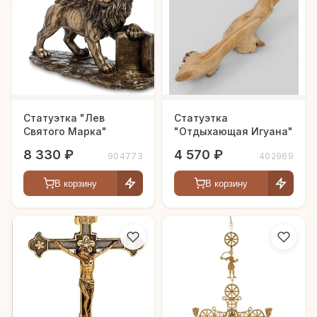
Статуэтка "Лев
Статуэтка
Святого Марка"
"Отдыхающая Игуана"
8 330 ₽
4 570 ₽
904773
402969
В корзину
В корзину