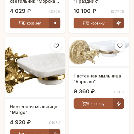
светильник "Морская
"Праздник"
ракушка"
4 029 ₽
10 100 ₽
50826
107765
В корзину
В корзину
Настенная мыльница
"Барокко"
9 360 ₽
01786
В корзину
Настенная мыльница
"Margo"
4 920 ₽
01963