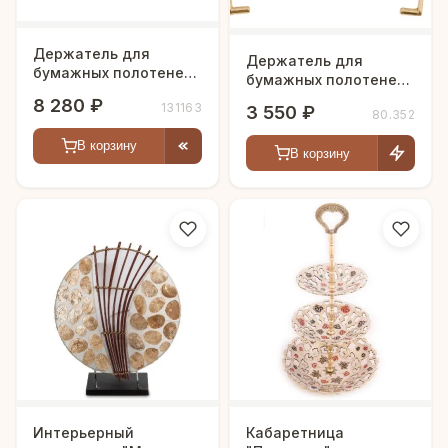
Держатель для
Держатель для
бумажных полотенец
бумажных полотенец
"Делмар"
"Селин"
8 280 ₽
131163
3 550 ₽
80.352
В корзину
В корзину
Интерьерный
Кабаретница