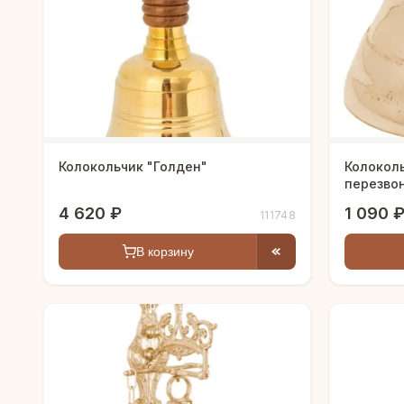
Колокольчик "Голден"
Колокол
перезво
4 620 ₽
1 090 
111748
В корзину