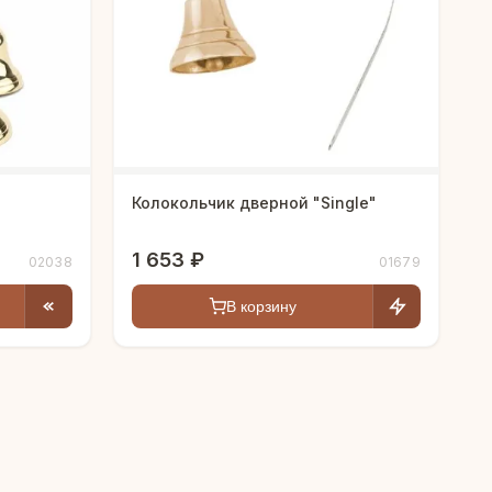
Колокольчик дверной "Single"
1 653 ₽
02038
01679
В корзину