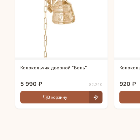
Колокольчик дверной "Бель"
Колоколь
5 990 ₽
920 ₽
82.240
В корзину