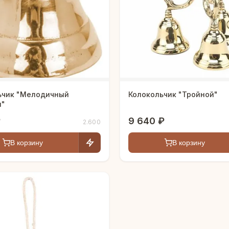
ьчик "Мелодичный
Колокольчик "Тройной"
н"
₽
9 640 ₽
2.600
В корзину
В корзину