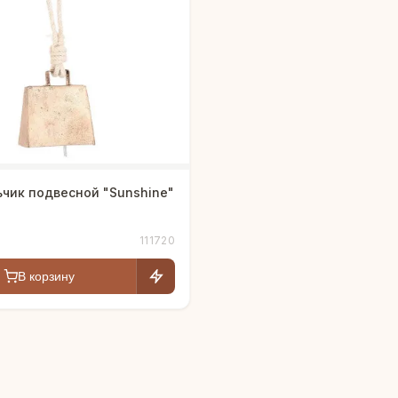
чик подвесной "Sunshine"
111720
В корзину