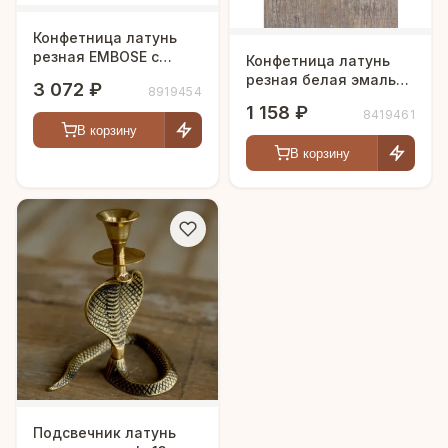
Конфетница латунь
резная EMBOSE с
Конфетница латунь
чернением
резная белая эмаль
3 072 ₽
8919454
h-12 см
1 158 ₽
8419461
В корзину
В корзину
Подсвечник латунь