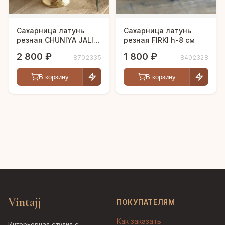
Сахарница латунь
Сахарница латунь
резная CHUNIYA JALI
резная FIRKI h-8 см
полированная h-11 см
2 800 ₽
1 800 ₽
8702335
8402328
В корзину
В корзину
Vintajj
ПОКУПАТЕЛЯМ
Как заказать
Интерьерная студия с