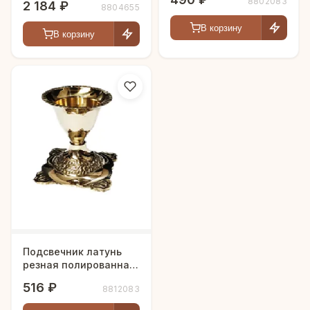
8802083
2 184 ₽
8804655
В корзину
В корзину
Подсвечник латунь
резная полированная
h-6 см
516 ₽
8812083