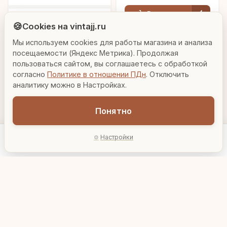
Людмила
В корзину
AI-консультант Vintajj
Статуэтка «Олень»
🍪
Cookies на vintajj.ru
латунь резная
полированная h-20 см
Мы используем cookies для работы магазина и анализа
Привет! Я Людмила, ваш персональный
4 474 ₽
8028018
консультант по декору. Чем могу помочь?
посещаемости (Яндекс Метрика). Продолжая
пользоваться сайтом, вы соглашаетесь с обработкой
В корзину
согласно
Политике в отношении ПДн
. Отключить
Вазы для гостиной
Подарок до 5000₽
Сочетание металлов
аналитику можно в Настройках.
Понятно
Настройки
Главная
Каталог
Акции
Профиль
AI-подбор
Шкатулка «Яблоко»
Статуэтка «Сова»