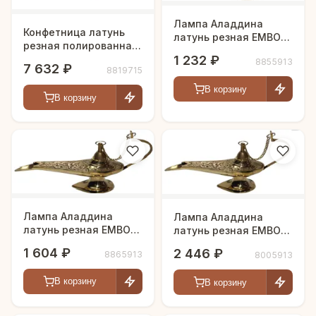
Лампа Аладдина
Конфетница латунь
латунь резная EMBOSE
резная полированная
полированная h-14 см
h-27 см
1 232 ₽
8855913
7 632 ₽
8819715
В корзину
В корзину
Лампа Аладдина
Лампа Аладдина
латунь резная EMBOSE
латунь резная EMBOSE
полированная h-17 см
полированная h-18 см
1 604 ₽
2 446 ₽
8865913
8005913
В корзину
В корзину