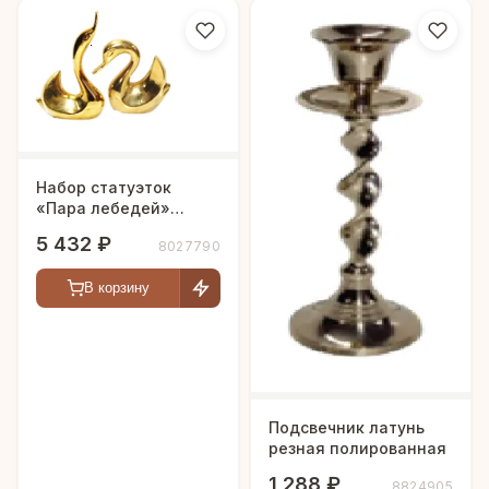
Набор статуэток
«Пара лебедей»
латунь резная
5 432 ₽
8027790
полированная h-18 см
В корзину
Подсвечник латунь
резная полированная
1 288 ₽
8824905