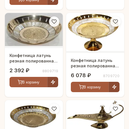
Конфетница латунь
Конфетница латунь
резная полированная
резная полированная
h-14 см
2 392 ₽
8809719
h-23 см
6 078 ₽
8709720
В корзину
В корзину