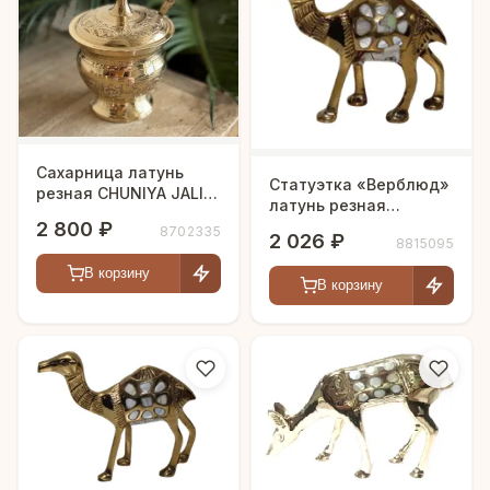
Сахарница латунь
Статуэтка «Верблюд»
резная CHUNIYA JALI
латунь резная
полированная h-11 см
полированная h-14 см
2 800 ₽
8702335
2 026 ₽
8815095
В корзину
В корзину