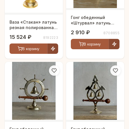
Гонг обеденный
Ваза «Стакан» латунь
«Штурвал» латунь
резная полированная
резная CHUNIYA JALI
2 910 ₽
h-51 см
8708855
полированная h-18 см
15 524 ₽
8192223
В корзину
В корзину