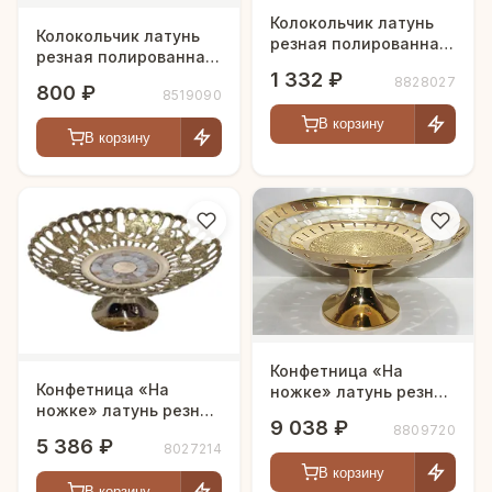
Колокольчик латунь
Колокольчик латунь
резная полированная
резная полированная
h-16 см
1 332 ₽
h-11,5 см
8828027
800 ₽
8519090
В корзину
В корзину
Конфетница «На
Конфетница «На
ножке» латунь резная
ножке» латунь резная
полированная h-27 см
9 038 ₽
полированная h-23 см
8809720
5 386 ₽
8027214
В корзину
В корзину