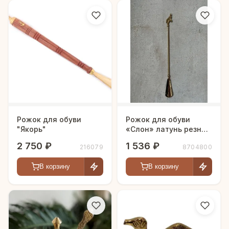
Рожок для обуви
Рожок для обуви
"Якорь"
«Слон» латунь резная
полированная
2 750 ₽
1 536 ₽
216079
8704800
В корзину
В корзину