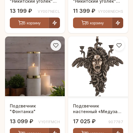
"Никитский уголёк"
"Никитский уголёк"
(большой)
(маленький)
13 199 ₽
11 399 ₽
VY007NECL
VY008NECHS
В корзину
В корзину
Подсвечник
Подсвечник
"Фонтанка"
настенный «Медуза
Горгона»
13 099 ₽
17 025 ₽
VY011FMCH
907787