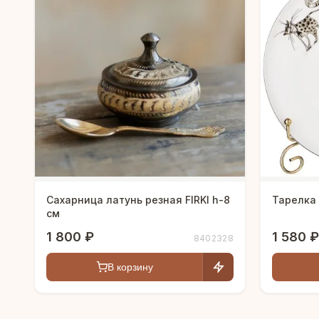
Сахарница латунь резная FIRKI h-8
Тарелка 
см
1 800 ₽
1 580 ₽
8402328
В корзину