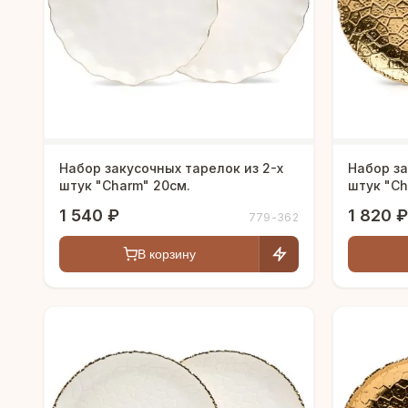
Набор закусочных тарелок из 2-х
Набор за
штук "Charm" 20см.
штук "Ch
1 540 ₽
1 820 ₽
779-362
В корзину