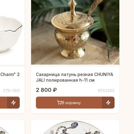
"Charm" 2
Сахарница латунь резная CHUNIYA
JALI полированная h-11 см
2 800 ₽
779-360
8702335
В корзину