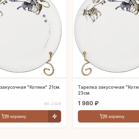
закусочная "Котики" 21см.
Тарелка закусочная "Коти
23см.
1 980 ₽
86-2308
В корзину
В корзину