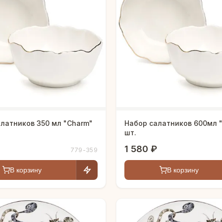
латников 350 мл "Charm"
Набор салатников 600мл 
шт.
1 580 ₽
779-359
В корзину
В корзину