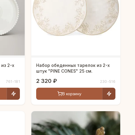
из 2-х
Набор обеденных тарелок из 2-х
штук "PINE CONES" 25 см.
2 320 ₽
761-181
230-516
В корзину