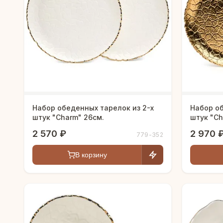
Набор обеденных тарелок из 2-х
Набор об
штук "Charm" 26см.
штук "Ch
2 570 ₽
2 970 
779-352
В корзину