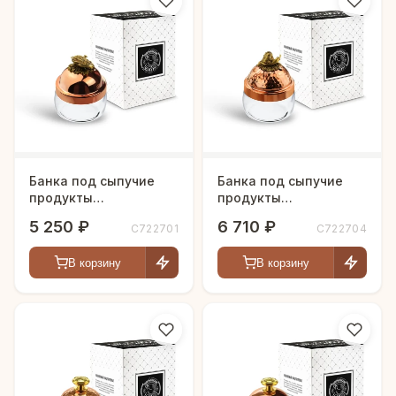
Банка под сыпучие
Банка под сыпучие
продукты
продукты
420мл."Кукуруза" с
420мл."Чеснок" с
5 250 ₽
6 710 ₽
С722701
С722704
медной крышкой
медной кованой
крышкой
В корзину
В корзину