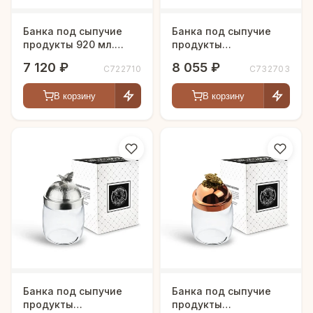
Банка под сыпучие
Банка под сыпучие
продукты 920 мл.
продукты
"Кукуруза" с медной
920мл."Бабочки" с
7 120 ₽
8 055 ₽
С722710
С732703
кованой крышкой
медной
посереб.крышкой
В корзину
В корзину
Банка под сыпучие
Банка под сыпучие
продукты
продукты