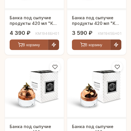
Банка под сыпучие
Банка под сыпучие
продукты 420 мл "КМ"
продукты 420 мл "КМ"
с медной кованой
с медной крышкой
4 390 ₽
3 590 ₽
КМ1946БН01
КМ1945БН01
крышкой
В корзину
В корзину
Банка под сыпучие
Банка под сыпучие