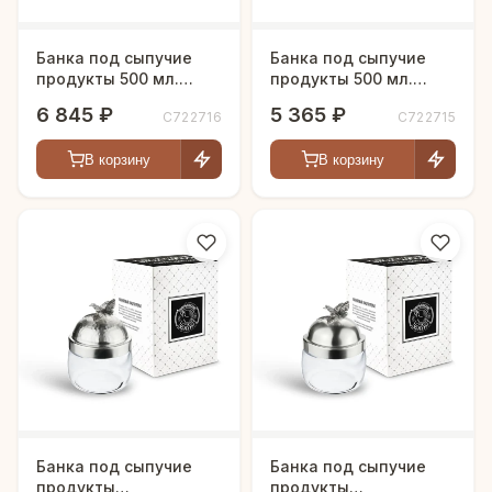
Банка под сыпучие
Банка под сыпучие
продукты 500 мл.
продукты 500 мл.
"Бабочки" с медной
"Бабочки" с медной
6 845 ₽
5 365 ₽
С722716
С722715
кованой крышкой
крышкой
В корзину
В корзину
Банка под сыпучие
Банка под сыпучие
продукты
продукты