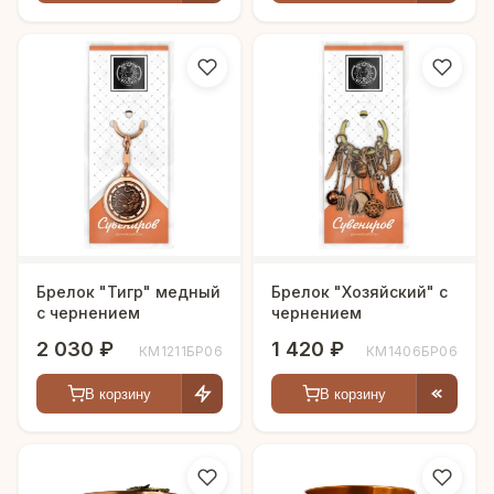
Брелок "Тигр" медный
Брелок "Хозяйский" с
с чернением
чернением
2 030 ₽
1 420 ₽
КМ1211БР06
КМ1406БР06
В корзину
В корзину