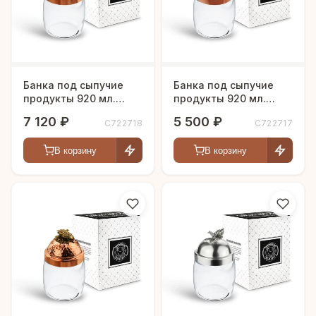
Банка под сыпучие
Банка под сыпучие
продукты 920 мл.
продукты 920 мл.
"Бабочки" с медной
"Бабочки" с медной
7 120 ₽
5 500 ₽
С722718
С722717
кованой крышкой
крышкой
В корзину
В корзину