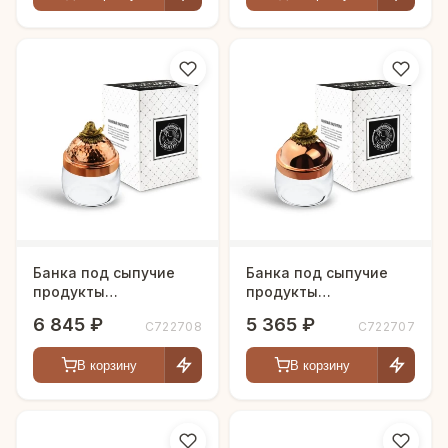
Банка под сыпучие
Банка под сыпучие
продукты
продукты
500мл."Чеснок" с
500мл."Чеснок" с
6 845 ₽
5 365 ₽
С722708
С722707
медной кованной
медной крышкой
крышкой
В корзину
В корзину