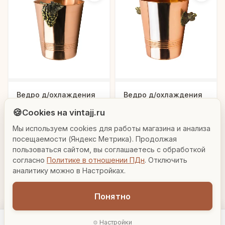
Людмила
Ведро д/охлаждения
Ведро д/охлаждения
AI-консультант Vintajj
шампанского медное
шампанского медное
🍪
Cookies на vintajj.ru
с литыми ручками
с литыми ручками
19 290 ₽
15 135 ₽
КМ1271ВД06
КМ1226ВД06
"Винoград"
"Глухарь"
Мы используем cookies для работы магазина и анализа
Привет! Я Людмила, ваш персональный
консультант по декору. Чем могу помочь?
посещаемости (Яндекс Метрика). Продолжая
В корзину
В корзину
пользоваться сайтом, вы соглашаетесь с обработкой
согласно
Политике в отношении ПДн
. Отключить
Вазы для гостиной
Подарок до 5000₽
Сочетание металлов
аналитику можно в Настройках.
Понятно
Настройки