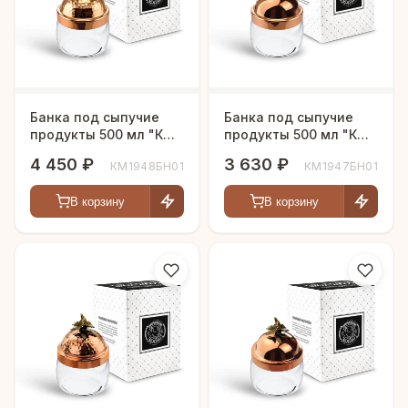
Банка под сыпучие
Банка под сыпучие
продукты 500 мл "КМ"
продукты 500 мл "КМ"
с медной кованой
с медной крышкой
4 450 ₽
3 630 ₽
КМ1948БН01
КМ1947БН01
крышкой
В корзину
В корзину