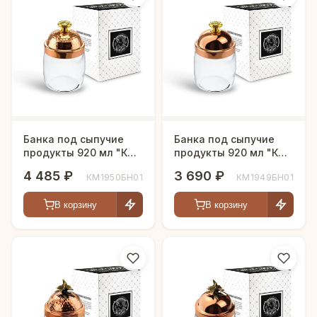
Банка под сыпучие
Банка под сыпучие
продукты 920 мл "КМ"
продукты 920 мл "КМ"
с медной кованой
с медной крышкой
4 485 ₽
3 690 ₽
КМ1950БН01
КМ1949БН01
крышкой
В корзину
В корзину