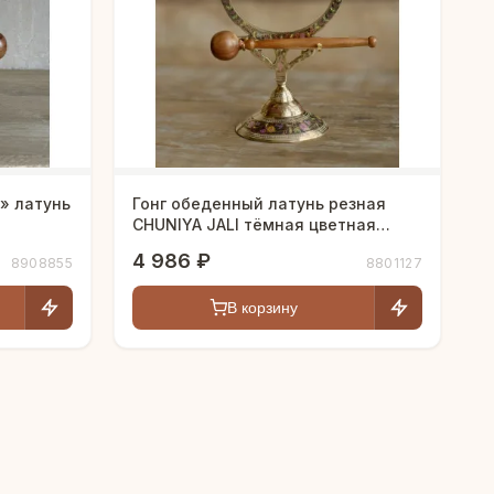
» латунь
Гонг обеденный латунь резная
CHUNIYA JALI тёмная цветная
эмаль h-36 см
4 986 ₽
8908855
8801127
В корзину
Людмила
AI-консультант Vintajj