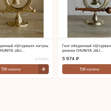
еденный «Штурвал» латунь
Гонг обеденный «Штурвал
HUNIYA JALI
резная CHUNIYA JALI
нная h-18 см
полированная h-28 см
5 974 ₽
8708855
В корзину
В корзину