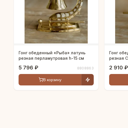
Гонг обеденный «Рыба» латунь
Гонг об
резная перламутровая h-15 см
резная C
полирова
5 796 ₽
2 910 ₽
8808863
В корзину