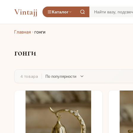
Vintajj
Каталог
Главная
гонги
гонги
4 товара