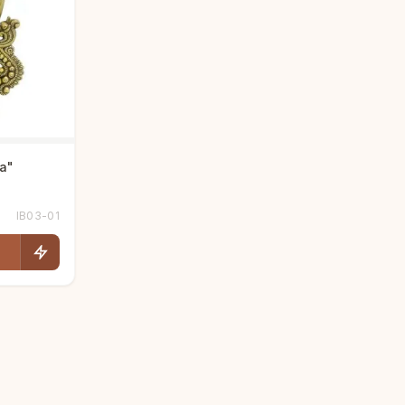
а"
IB03-01
Людмила
AI-консультант Vintajj