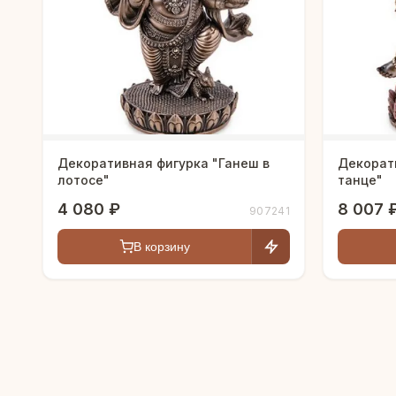
Декоративная фигурка "Ганеш в
Декорат
лотосе"
танце"
4 080 ₽
8 007 
907241
В корзину