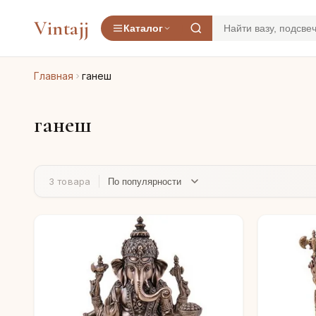
Vintajj
Каталог
Главная
ганеш
ганеш
3 товара