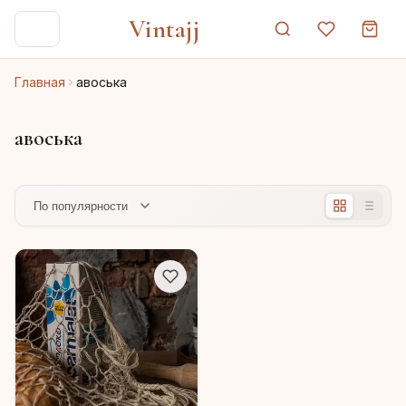
Vintajj
Главная
авоська
авоська