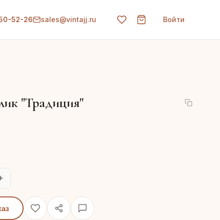
150-52-26
sales@vintajj.ru
Войти
ик "Традиция"
+
каз