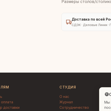
Размеры столов/столик
Доставка по всей Ро
СДЭК · Деловые Линии · 
ЕЛЯМ
СТУДИЯ
🍪
C
ть
О нас
 оплата
Журнал
Мы 
пос
р доставки
Сотрудничество