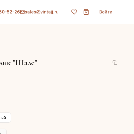
150-52-26
sales@vintajj.ru
Войти
лик "Шале"
ный