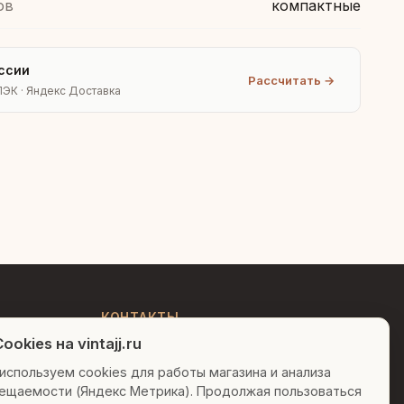
ов
компактные
ссии
Рассчитать →
ПЭК · Яндекс Доставка
Людмила
AI-консультант Vintajj
Привет! Я Людмила, ваш
персональный консультант по
декору. Чем могу помочь?
КОНТАКТЫ
ookies на vintajj.ru
+7 (495) 150-52-26
Вазы для гостиной
Подарок до 5000₽
используем cookies для работы магазина и анализа
AI-консультант в Telegram
ещаемости (Яндекс Метрика). Продолжая пользоваться
Сочетание металлов
sales@vintajj.ru