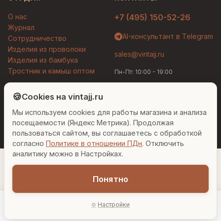
О нас
+7 (495) 150-52-26
Журнал
AI-консультант в Telegram
Сотрудничество
Изделия из проволоки
sales@vintajj.ru
Изделия из бамбука
Тростник и камыш оптом
Пн-Пт: 10:00 - 19:00
Людмила
AI-консультант Vintajj
🍪
Cookies на vintajj.ru
© 2026 Vintajj. Все права защищены.
Мы используем cookies для работы магазина и анализа
Привет! Я Людмила, ваш персональный
Договор оферты
Политика конфиденциальности
консультант по декору. Чем могу помочь?
посещаемости (Яндекс Метрика). Продолжая
Согласие на обработку ПДн
Настройки cookies
пользоваться сайтом, вы соглашаетесь с обработкой
согласно
Политике в отношении ПДн
. Отключить
Вазы для гостиной
Подарок до 5000₽
Сочетание металлов
аналитику можно в Настройках.
Понятно
6 394 ₽
Настройки
−
+
1
В корзину
Главная
Каталог
Акции
Профиль
AI-подбор
В наличии: 20 шт