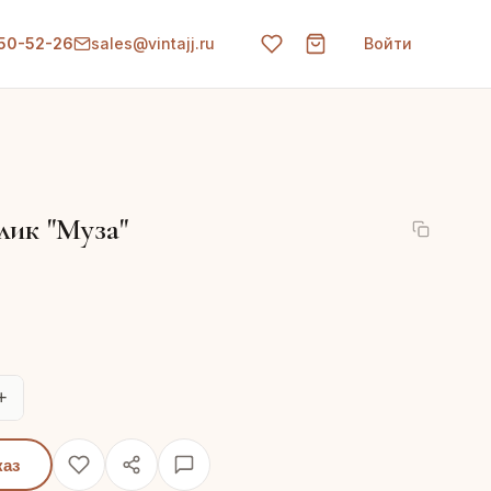
150-52-26
sales@vintajj.ru
Войти
ик "Муза"
+
каз