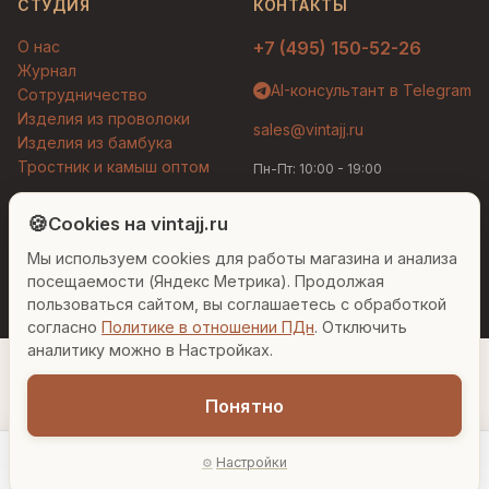
СТУДИЯ
КОНТАКТЫ
О нас
+7 (495) 150-52-26
Журнал
AI-консультант в Telegram
Сотрудничество
Изделия из проволоки
sales@vintajj.ru
Изделия из бамбука
Тростник и камыш оптом
Пн-Пт: 10:00 - 19:00
Людмила
AI-консультант Vintajj
🍪
Cookies на vintajj.ru
© 2026 Vintajj. Все права защищены.
Мы используем cookies для работы магазина и анализа
Привет! Я Людмила, ваш персональный
Договор оферты
Политика конфиденциальности
консультант по декору. Чем могу помочь?
посещаемости (Яндекс Метрика). Продолжая
Согласие на обработку ПДн
Настройки cookies
пользоваться сайтом, вы соглашаетесь с обработкой
согласно
Политике в отношении ПДн
. Отключить
Вазы для гостиной
Подарок до 5000₽
Сочетание металлов
аналитику можно в Настройках.
Понятно
57 180 ₽
Настройки
−
+
1
В корзину
Главная
Каталог
Акции
Профиль
AI-подбор
В наличии: 3 шт