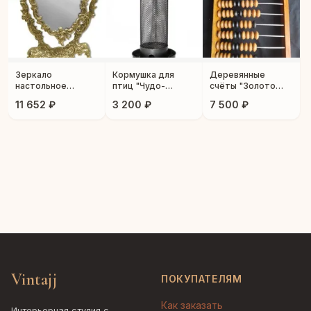
Зеркало
Кормушка для
Деревянные
настольное
птиц "Чудо-
счёты "Золото
"Ракушка"
домик"
партии"
11 652 ₽
3 200 ₽
7 500 ₽
Vintajj
ПОКУПАТЕЛЯМ
Как заказать
Интерьерная студия с