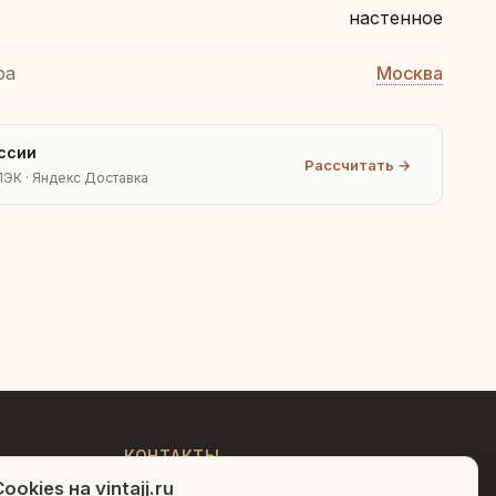
настенное
ра
Москва
ссии
Рассчитать →
ПЭК · Яндекс Доставка
Людмила
AI-консультант Vintajj
Привет! Я Людмила, ваш
персональный консультант по
декору. Чем могу помочь?
КОНТАКТЫ
ookies на vintajj.ru