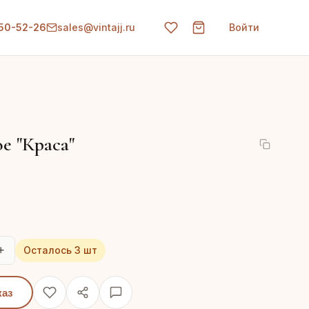
150-52-26
sales@vintajj.ru
Войти
е "Краса"
+
Осталось 3 шт
каз