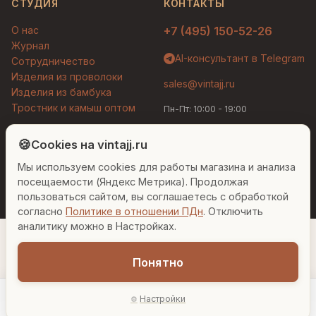
СТУДИЯ
КОНТАКТЫ
О нас
+7 (495) 150-52-26
Журнал
AI-консультант в Telegram
Сотрудничество
Изделия из проволоки
sales@vintajj.ru
Изделия из бамбука
Тростник и камыш оптом
Пн-Пт: 10:00 - 19:00
Людмила
AI-консультант Vintajj
🍪
Cookies на vintajj.ru
© 2026 Vintajj. Все права защищены.
Мы используем cookies для работы магазина и анализа
Привет! Я Людмила, ваш персональный
Договор оферты
Политика конфиденциальности
консультант по декору. Чем могу помочь?
посещаемости (Яндекс Метрика). Продолжая
Согласие на обработку ПДн
Настройки cookies
пользоваться сайтом, вы соглашаетесь с обработкой
согласно
Политике в отношении ПДн
. Отключить
Вазы для гостиной
Подарок до 5000₽
Сочетание металлов
аналитику можно в Настройках.
Понятно
2 120 ₽
Настройки
−
+
1
В корзину
Главная
Каталог
Акции
Профиль
AI-подбор
В наличии: 50 шт