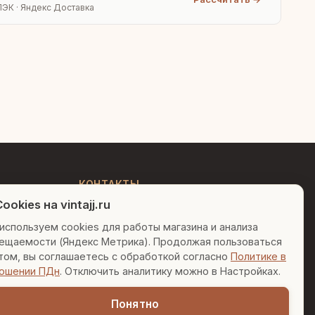
ПЭК · Яндекс Доставка
Людмила
AI-консультант Vintajj
Привет! Я Людмила, ваш
персональный консультант по
декору. Чем могу помочь?
КОНТАКТЫ
ookies на vintajj.ru
+7 (495) 150-52-26
Вазы для гостиной
Подарок до 5000₽
используем cookies для работы магазина и анализа
AI-консультант в Telegram
ещаемости (Яндекс Метрика). Продолжая пользоваться
Сочетание металлов
sales@vintajj.ru
том, вы соглашаетесь с обработкой согласно
Политике в
Пн-Пт: 10:00 - 19:00
ошении ПДн
. Отключить аналитику можно в Настройках.
Понятно